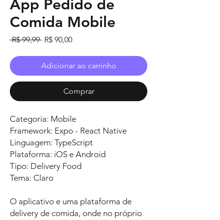
App Pedido de
Comida Mobile
Preço
Preço
 R$ 99,99 
R$ 90,00
normal
promocional
Adicionar ao carrinho
Comprar
Categoria: Mobile
Framework: Expo - React Native
Linguagem: TypeScript
Plataforma: iOS e Android
Tipo: Delivery Food
Tema: Claro
O aplicativo e uma plataforma de
delivery de comida, onde no próprio