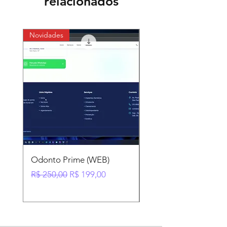
relacionados
Novidades
Novidades
Odonto Prime (WEB)
App Mobile Loja Virt
Preço normal
Preço promocional
Preço normal
R$ 250,00
R$ 199,00
R$ 89,99