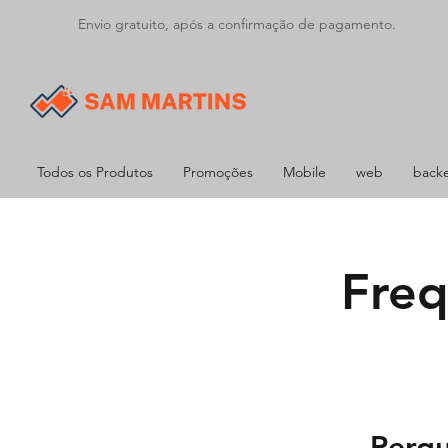
Envio gratuito, após a confirmação de pagamento.
Todos os Produtos
Promoções
Mobile
web
back
Freq
Pergu