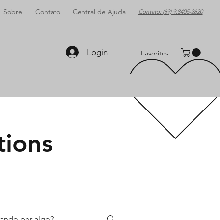
Sobre
Contato
Central de Ajuda
Contato: (69) 9.8405-2620
Login
Favoritos
tions