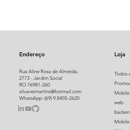
Endereço
Loja
Rua Aline Rosa de Almeida,
Todos 
2773 - Jardim Social
Promo
RO 76981-260
silvaneimartins@hotmail.com
Mobile
WhatsApp: (69) 9.8405-2620
web
backen
Mobile