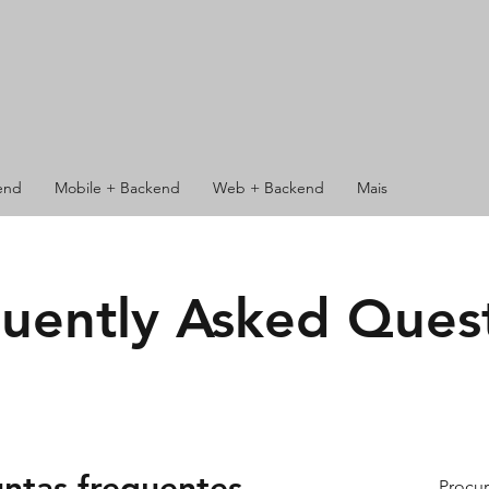
end
Mobile + Backend
Web + Backend
Mais
uently Asked Ques
ntas frequentes