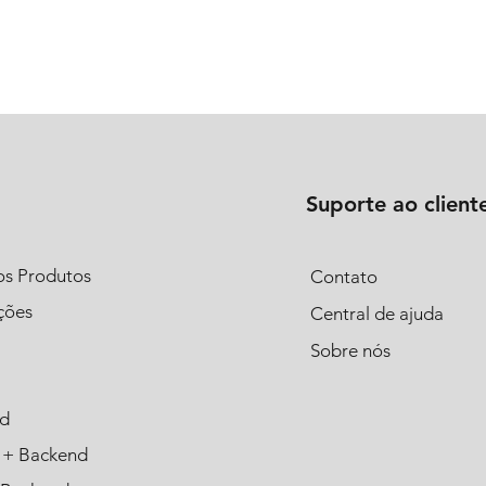
Suporte ao client
os Produtos
Contato
ções
Central de ajuda
Sobre nós
d
 + Backend