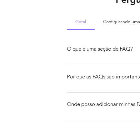
Geral
Configurando um
O que é uma seção de FAQ?
Uma seção de FAQ pode ser usada p
funcionamento?" ou "Como posso ag
Por que as FAQs são important
As FAQs são uma ótima maneira de aju
Onde posso adicionar minhas 
As FAQs podem ser adicionadas a qu