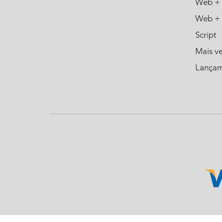
Web + 
Web + 
Script
Mais v
Lança