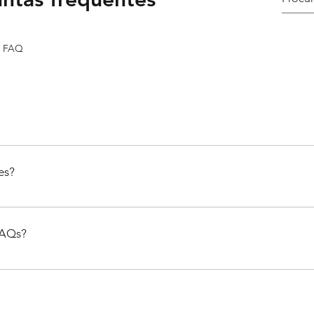
a FAQ
ara responder rapidamente a perguntas comuns sobre seu negócio co
endar um serviço?".
es?
dar os visitantes do site a encontrar respostas rápidas e criar uma m
FAQs?
alquer página do site ou ao app mobile do Wix.