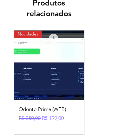
Produtos
relacionados
Novidades
Novidades
Odonto Prime (WEB)
App Mobile Loja Virt
Preço normal
Preço promocional
Preço normal
R$ 250,00
R$ 199,00
R$ 89,99